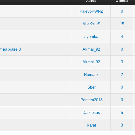
Автор
Ответы
PalevoPWNZ
0
ALeKsIuS
15
syomka
4
т на жаве 8
Akmal_92
0
Akmal_92
3
Romanz
2
Sber
0
Pantera2018
0
Darklokas
5
Karat
3