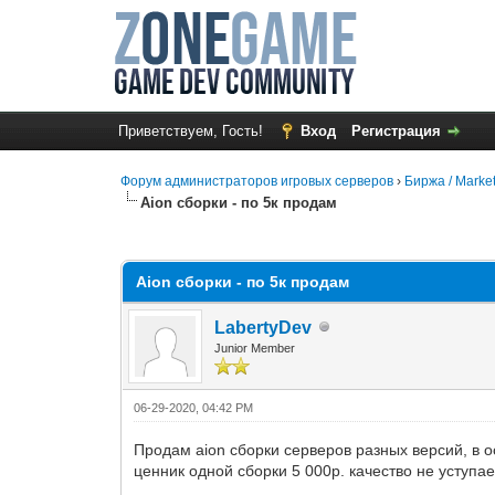
Приветствуем, Гость!
Вход
Регистрация
Форум администраторов игровых серверов
›
Биржа / Marke
Aion сборки - по 5к продам
0 Голос(ов) - 0 в среднем
1
2
3
4
5
Aion сборки - по 5к продам
LabertyDev
Junior Member
06-29-2020, 04:42 PM
Продам aion сборки серверов разных версий, в 
ценник одной сборки 5 000р. качество не уступает