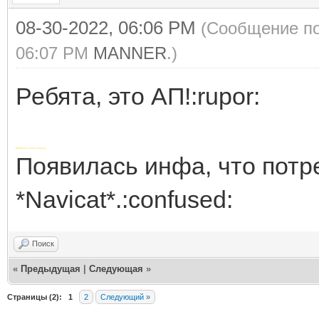
08-30-2022, 06:06 PM
(Сообщение по
06:07 PM
MANNER
.)
Ребята, это АП!:rupor:
Добавлено через 1 минуту
Появилась инфа, что потр
*Navicat*.:confused:
Поиск
«
Предыдущая
|
Следующая
»
Страницы (2):
1
2
Следующий »