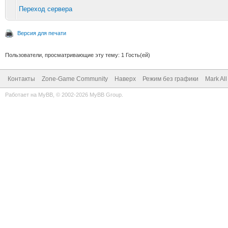
Переход сервера
Версия для печати
Пользователи, просматривающие эту тему: 1 Гость(ей)
Контакты
Zone-Game Community
Наверх
Режим без графики
Mark Al
Работает на
MyBB
, © 2002-2026
MyBB Group
.