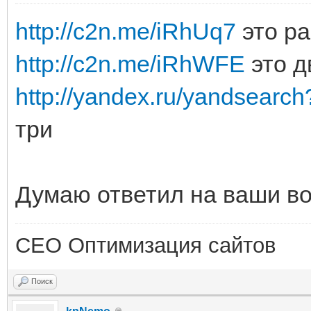
http://c2n.me/iRhUq7
это ра
http://c2n.me/iRhWFE
это д
http://yandex.ru/yandsearc
три
Думаю ответил на ваши в
СЕО Оптимизация сайтов
Поиск