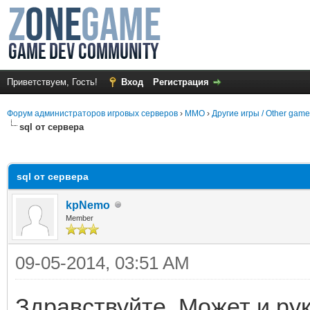
Приветствуем, Гость!
Вход
Регистрация
Форум администраторов игровых серверов
›
MMO
›
Другие игры / Other gam
sql от сервера
среднем
sql от сервера
kpNemo
Member
09-05-2014, 03:51 AM
Здравствуйте. Может и рук