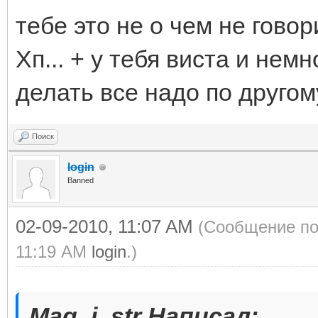
тебе это не о чем не гово
Хп... + у тебя виста и нем
делать все надо по друго
Поиск
login
Banned
02-09-2010, 11:07 AM
(Сообщение по
11:19 AM
login
.)
Mag_i_str Написал: