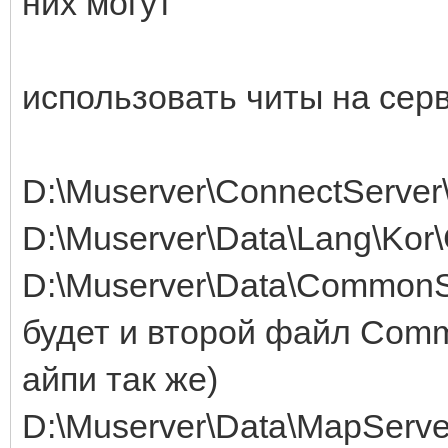
них могут
использовать читы на сер
D:\Muserver\ConnectServer\
D:\Muserver\Data\Lang\Ko
D:\Muserver\Data\CommonSe
будет и второй файл Comm
айпи так же)
D:\Muserver\Data\MapServer