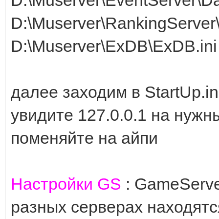
D:\Muserver\EventServer\Da
D:\Muserver\RankingServer\
D:\Muserver\ExDB\ExDB.ini
далее заходим в StartUp.in
увидите 127.0.0.1 на нуж
поменяйте на айпи
Настройки GS
: GameServe
разных серверах находятс