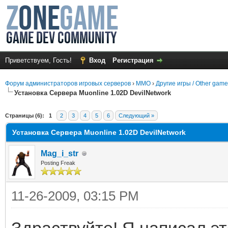
Приветствуем, Гость!
Вход
Регистрация
Форум администраторов игровых серверов
›
MMO
›
Другие игры / Other gam
Установка Сервера Muonline 1.02D DevilNetwork
в среднем
Страницы (6):
1
2
3
4
5
6
Следующий »
Установка Сервера Muonline 1.02D DevilNetwork
Mag_i_str
Posting Freak
11-26-2009, 03:15 PM