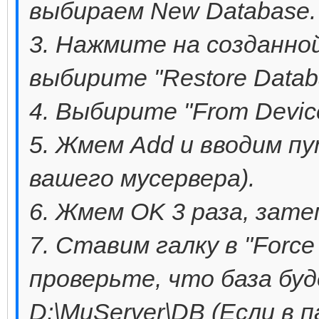
выбираем New Database.
3. Нажмите на созданной
выбирите "Restore Datab
4. Выбирите "From Device
5. Жмем Add и вводим пу
вашего мусервера).
6. Жмем OK 3 раза, зате
7. Ставим галку в "Force r
проверьте, что база бу
D:\MuServer\DB (Если в п