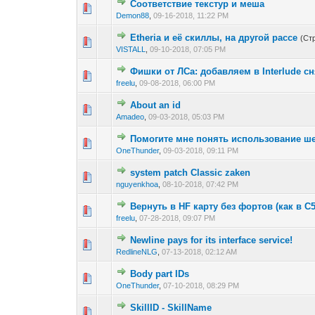
Соответствие текстур и меша
0 голос(ов) - 0 из
1
2
Demon88
,
09-16-2018, 11:22 PM
Etheria и её скиллы, на другой рассе
(Ст
0 голос(ов) - 0 из
1
2
VISTALL
,
09-10-2018, 07:05 PM
Фишки от ЛСа: добавляем в Interlude с
0 голос(ов) - 0 из
1
2
freelu
,
09-08-2018, 06:00 PM
About an id
0 голос(ов) - 0 из
1
2
Amadeo
,
09-03-2018, 05:03 PM
Помогите мне понять использование ше
0 голос(ов) - 0 из
1
2
OneThunder
,
09-03-2018, 09:11 PM
system patch Classic zaken
0 голос(ов) - 0 из
1
2
nguyenkhoa
,
08-10-2018, 07:42 PM
Вернуть в HF карту без фортов (как в C5
0 голос(ов) - 0 из
1
2
freelu
,
07-28-2018, 09:07 PM
Newline pays for its interface service!
0 голос(ов) - 0 из
1
2
RedlineNLG
,
07-13-2018, 02:12 AM
Body part IDs
0 голос(ов) - 0 из
1
2
OneThunder
,
07-10-2018, 08:29 PM
SkillID - SkillName
0 голос(ов) - 0 из
1
2