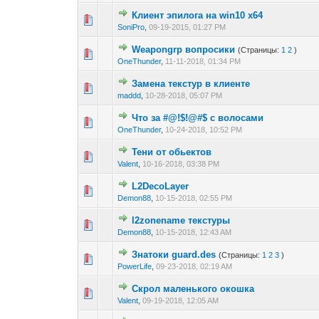
Клиент эпилога на win10 x64
0 голос(ов) - 0 из
1
2
SoniPro
,
09-19-2015, 01:27 PM
Weapongrp вопросики
(Страницы:
1
2
)
0 голос(ов) - 0 из
1
2
OneThunder
,
11-11-2018, 01:34 PM
Замена текстур в клиенте
0 голос(ов) - 0 из
1
2
maddd
,
10-28-2018, 05:07 PM
Что за #@!$!@#$ с волосами
0 голос(ов) - 0 из
1
2
OneThunder
,
10-24-2018, 10:52 PM
Тени от обьектов
0 голос(ов) - 0 из
1
2
Valent
,
10-16-2018, 03:38 PM
L2DecoLayer
0 голос(ов) - 0 из
1
2
Demon88
,
10-15-2018, 02:55 PM
l2zonename текстуры
0 голос(ов) - 0 из
1
2
Demon88
,
10-15-2018, 12:43 AM
Знатоки guard.des
(Страницы:
1
2
3
)
0 голос(ов) - 0 из
1
2
PowerLife
,
09-23-2018, 02:19 AM
Скрол маленького окошка
0 голос(ов) - 0 из
1
2
Valent
,
09-19-2018, 12:05 AM