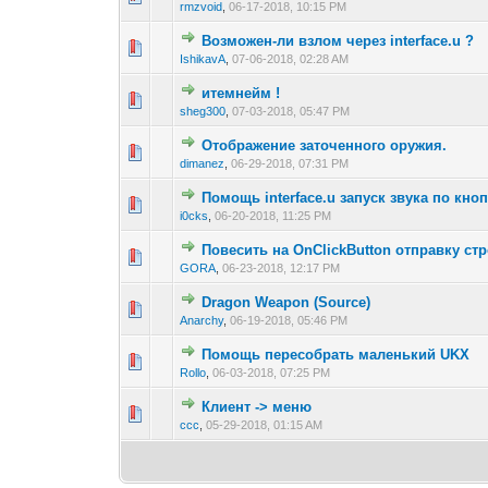
rmzvoid
,
06-17-2018, 10:15 PM
Возможен-ли взлом через interface.u ?
0 голос(ов) - 0 из
1
2
IshikavA
,
07-06-2018, 02:28 AM
итемнейм !
0 голос(ов) - 0 из
1
2
sheg300
,
07-03-2018, 05:47 PM
Отображение заточенного оружия.
0 голос(ов) - 0 из
1
2
dimanez
,
06-29-2018, 07:31 PM
Помощь interface.u запуск звука по кно
0 голос(ов) - 0 из
1
2
i0cks
,
06-20-2018, 11:25 PM
Повесить на OnClickButton отправку стро
0 голос(ов) - 0 из
1
2
GORA
,
06-23-2018, 12:17 PM
Dragon Weapon (Source)
0 голос(ов) - 0 из
1
2
Anarchy
,
06-19-2018, 05:46 PM
Помощь пересобрать маленький UKX
0 голос(ов) - 0 из
1
2
Rollo
,
06-03-2018, 07:25 PM
Клиент -> меню
0 голос(ов) - 0 из
1
2
ccc
,
05-29-2018, 01:15 AM