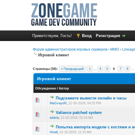
Приветствуем, Гость!
Вход
Регистрация
Форум администраторов игровых серверов
›
MMO
›
Lineage
Игровой клиент
Страницы (58):
« Предыдущий
1
...
4
5
6
7
8
..
Игровой клиент
Обсуждение
/
Автор
Подскажите вывести онлайн и часы
0 голос(ов) - 0 из
1
2
MaGvayeR
,
12-30-2018, 04:25 PM
Valiance patched system
0 голос(ов) - 0 из
1
2
adaria
,
12-20-2018, 01:24 AM
Попытка импорта модели с костями и 
0 голос(ов) - 0 из
1
2
Howli
,
12-16-2018, 11:15 AM