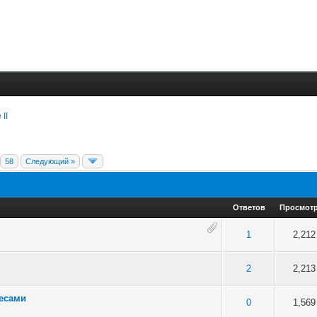
 II
.
58
Следующий »
Ответов
Просмот
 5 в среднем
3
4
5
1
2,212
 5 в среднем
3
4
5
2
2,213
весами
 5 в среднем
3
4
5
0
1,569