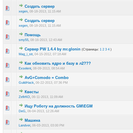
Создать сервер
0 голос(ов) - 0 из 5 в среднем
1
2
3
4
5
xegen
,
08-18-2013, 11:15 AM
Создать сервер
0 голос(ов) - 0 из 5 в среднем
1
2
3
4
5
xegen
,
08-18-2013, 11:15 AM
Помощь
0 голос(ов) - 0 из 5 в среднем
1
2
3
4
5
smy55
,
08-16-2013, 12:43 AM
Сервер PW 1.4.4 by mr.glonin
(Страницы:
1
2
3
4
)
0 голос(ов) - 0 из 5 в среднем
1
2
3
4
5
Mag_i_str
,
04-15-2012, 07:18 AM
Как обновить ядро и базу в л2???
0 голос(ов) - 0 из 5 в среднем
1
2
3
4
5
Exselent
,
08-09-2013, 08:54 AM
AvG+Comodo = Combo
0 голос(ов) - 0 из 5 в среднем
1
2
3
4
5
GuildHack
,
06-22-2013, 07:36 PM
Квесты
0 голос(ов) - 0 из 5 в среднем
1
2
3
4
5
ZefirKO
,
06-11-2013, 11:09 AM
Ищу Роботу на должность GM\EGM
0 голос(ов) - 0 из 5 в среднем
1
2
3
4
5
DeG
,
06-04-2013, 12:26 AM
Машина
0 голос(ов) - 0 из 5 в среднем
1
2
3
4
5
Landver
,
06-03-2013, 03:00 PM