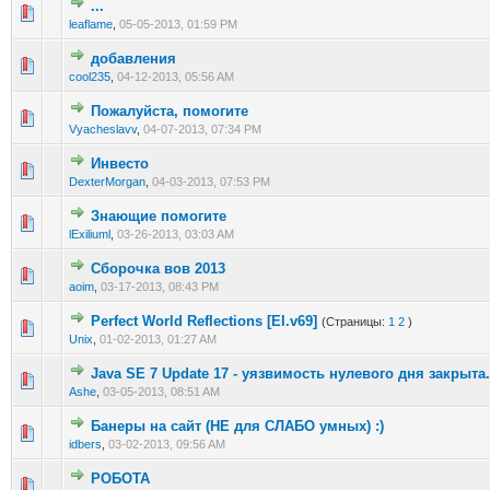
...
0 голос(ов) - 0 из 5 в среднем
1
2
3
4
5
leaflame
,
05-05-2013, 01:59 PM
добавления
0 голос(ов) - 0 из 5 в среднем
1
2
3
4
5
cool235
,
04-12-2013, 05:56 AM
Пожалуйста, помогите
0 голос(ов) - 0 из 5 в среднем
1
2
3
4
5
Vyacheslavv
,
04-07-2013, 07:34 PM
Инвесто
0 голос(ов) - 0 из 5 в среднем
1
2
3
4
5
DexterMorgan
,
04-03-2013, 07:53 PM
Знающие помогите
1 голос(ов) - 5 из 5 в среднем
1
2
3
4
5
lExiliuml
,
03-26-2013, 03:03 AM
Сборочка вов 2013
0 голос(ов) - 0 из 5 в среднем
1
2
3
4
5
aoim
,
03-17-2013, 08:43 PM
Perfect World Reflections [El.v69]
(Страницы:
1
2
)
0 голос(ов) - 0 из 5 в среднем
1
2
3
4
5
Unix
,
01-02-2013, 01:27 AM
Java SE 7 Update 17 - уязвимость нулевого дня закрыта.
0 голос(ов) - 0 из 5 в среднем
1
2
3
4
5
Ashe
,
03-05-2013, 08:51 AM
Банеры на сайт (НЕ для СЛАБО умных) :)
0 голос(ов) - 0 из 5 в среднем
1
2
3
4
5
idbers
,
03-02-2013, 09:56 AM
РОБОТА
0 голос(ов) - 0 из 5 в среднем
1
2
3
4
5