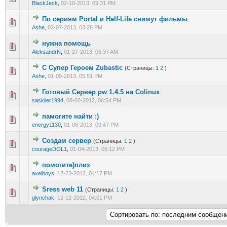
BlackJeck
,
02-10-2013, 09:31 PM
По сериям Portal и Half-Life снимут фильмы
1 голос(ов) - 5 из 5 в среднем
1
2
3
4
5
Ashe
,
02-07-2013, 03:28 PM
нужна помощь
0 голос(ов) - 0 из 5 в среднем
1
2
3
4
5
AleksandrN
,
01-27-2013, 06:37 AM
C Супер Героем Zubastic
(Страницы:
1
2
)
1 голос(ов) - 5 из 5 в среднем
1
2
3
4
5
Ashe
,
01-09-2013, 05:51 PM
Готовый Сервер pw 1.4.5 на Colinux
0 голос(ов) - 0 из 5 в среднем
1
2
3
4
5
saskiler1994
,
08-02-2012, 06:54 PM
памогите найти :)
0 голос(ов) - 0 из 5 в среднем
1
2
3
4
5
energy1130
,
01-06-2013, 09:47 PM
Создам сервер
(Страницы:
1
2
)
0 голос(ов) - 0 из 5 в среднем
1
2
3
4
5
courageDOL1
,
01-04-2013, 05:12 PM
помогите)плиз
0 голос(ов) - 0 из 5 в среднем
1
2
3
4
5
axelboys
,
12-23-2012, 04:17 PM
Sress web 11
(Страницы:
1
2
)
0 голос(ов) - 0 из 5 в среднем
1
2
3
4
5
glynchak
,
12-12-2012, 04:01 PM