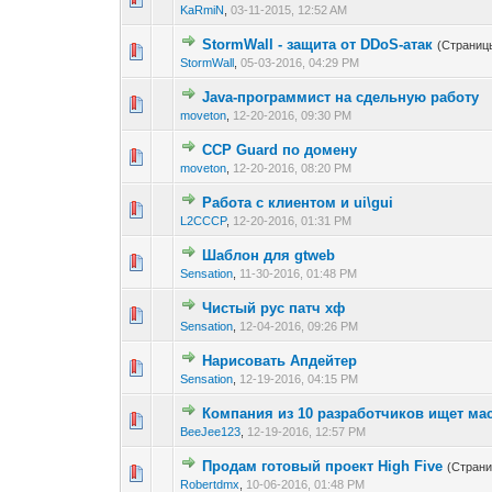
KaRmiN
,
03-11-2015, 12:52 AM
StormWall - защита от DDoS-атак
(Страниц
0 голос(ов) - 0 из 
1
2
StormWall
,
05-03-2016, 04:29 PM
Java-программист на сдельную работу
0 голос(ов) - 0 из 
1
2
moveton
,
12-20-2016, 09:30 PM
CCP Guard по домену
0 голос(ов) - 0 из 
1
2
moveton
,
12-20-2016, 08:20 PM
Работа с клиентом и ui\gui
0 голос(ов) - 0 из 
1
2
L2CCCP
,
12-20-2016, 01:31 PM
Шаблон для gtweb
0 голос(ов) - 0 из 
1
2
Sensation
,
11-30-2016, 01:48 PM
Чистый рус патч хф
0 голос(ов) - 0 из 
1
2
Sensation
,
12-04-2016, 09:26 PM
Нарисовать Апдейтер
0 голос(ов) - 0 из 
1
2
Sensation
,
12-19-2016, 04:15 PM
Компания из 10 разработчиков ищет ма
0 голос(ов) - 0 из 
1
2
BeeJee123
,
12-19-2016, 12:57 PM
Продам готовый проект High Five
(Стран
0 голос(ов) - 0 из 
1
2
Robertdmx
,
10-06-2016, 01:48 PM