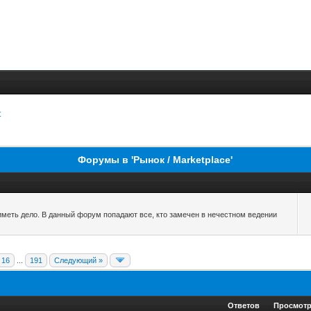
t
Форумы в 'Рынок / Marketplace'
 иметь дело. В данный форум попадают все, кто замечен в нечестном ведении
16
...
191
Следующий »
Ответов
Просмот