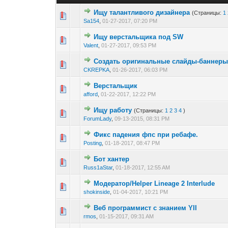
Ищу талантливого дизайнера
(Страницы:
1
0 голос(ов) - 0 из 
1
2
Sa154
,
01-27-2017, 07:20 PM
Ищу верстальщика под SW
0 голос(ов) - 0 из 
1
2
Valent
,
01-27-2017, 09:53 PM
Создать оригинальные слайды-баннер
0 голос(ов) - 0 из 
1
2
CKREPKA
,
01-26-2017, 06:03 PM
Верстальщик
0 голос(ов) - 0 из 
1
2
afford
,
01-22-2017, 12:22 PM
Ищу работу
(Страницы:
1
2
3
4
)
0 голос(ов) - 0 из 
1
2
ForumLady
,
09-13-2015, 08:31 PM
Фикс падения фпс при ребафе.
0 голос(ов) - 0 из 
1
2
Posting
,
01-18-2017, 08:47 PM
Бот хантер
0 голос(ов) - 0 из 
1
2
Russ1aStar
,
01-18-2017, 12:55 AM
Модератор/Helper Lineage 2 Interlude
0 голос(ов) - 0 из 
1
2
shokinside
,
01-04-2017, 10:21 PM
Веб программист с знанием YII
0 голос(ов) - 0 из 
1
2
rmos
,
01-15-2017, 09:31 AM