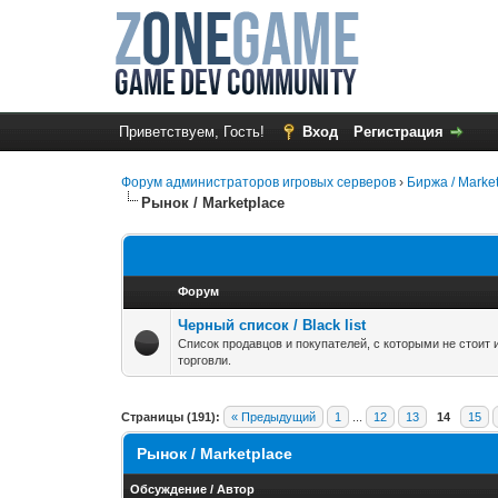
Приветствуем, Гость!
Вход
Регистрация
Форум администраторов игровых серверов
›
Биржа / Marke
Рынок / Marketplace
Форум
Черный список / Black list
Список продавцов и покупателей, с которыми не стоит
торговли.
Страницы (191):
« Предыдущий
1
...
12
13
14
15
Рынок / Marketplace
Обсуждение
/
Автор