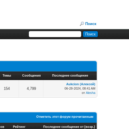
Поиск
Темы
Сообщения
Последнее сообщение
Aukcion (Алексей)
154
4,799
06-28-2024, 08:41 AM
от
Alesha
Отметить этот форум прочитанным
ров
Рейтинг
Последнее сообщение от
[
возр.
]