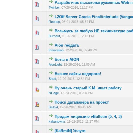
Разработчик высоконагруженных Web-
0 голос(ов) - 0 из 
1
2
Twinker
,
07-29-2016, 11:17 PM
L2Off Server Gracia Final\interlude (Vanga
0 голос(ов) - 0 из 
1
2
Пионер
,
08-01-2016, 05:34 PM
Возьмусь за любую НЕ техническую раб
0 голос(ов) - 0 из 
1
2
Burnaut
,
10-26-2016, 12:42 PM
Aion геодата
0 голос(ов) - 0 из 
1
2
Innovation
,
12-29-2016, 02:48 PM
Боты в AION
0 голос(ов) - 0 из 
1
2
AionLight
,
12-28-2016, 11:05 AM
Бизнес сайты недорого!
0 голос(ов) - 0 из 
1
2
Shed
,
12-20-2016, 12:34 PM
Ну очень старый К.М. ищет работу
0 голос(ов) - 0 из 
1
2
NCage
,
12-24-2016, 06:00 PM
Поиск датапакера на проект.
0 голос(ов) - 0 из 
1
2
Sa154
,
12-26-2016, 09:45 AM
Продам лицензию vBulletin (5, 4, 3)
0 голос(ов) - 0 из 
1
2
kabanpwnz
,
11-02-2016, 11:27 PM
[KaRmiN] Услуги
0 голос(ов) - 0 из 
1
2