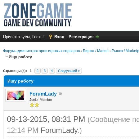
Приветствуем, Гость!
Вход
Регистрация
Форум администраторов игровых серверов
›
Биржа / Market
›
Рынок / Market
Ищу работу
среднем
Страницы (4):
1
2
3
4
Следующий »
Ищу работу
ForumLady
Junior Member
09-13-2015, 08:31 PM
(Сообщение по
12:14 PM
ForumLady
.)