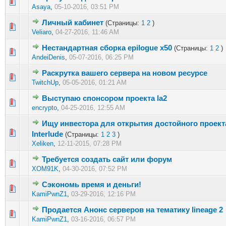
0 голос(ов) - 0 из 5 в среднем
1
2
3
4
5
Asaya
,
05-10-2016, 03:51 PM
Личный кабинет
(Страницы:
1
2
)
0 голос(ов) - 0 из 5 в среднем
1
2
3
4
5
Veliaro
,
04-27-2016, 11:46 AM
Нестандартная сборка epilogue x50
(Страницы:
1
2
)
0 голос(ов) - 0 из 5 в среднем
1
2
3
4
5
AndeiDenis
,
05-07-2016, 06:25 PM
Раскрутка вашего сервера на новом ресурсе
0 голос(ов) - 0 из 5 в среднем
1
2
3
4
5
TwitchUp
,
05-05-2016, 01:21 AM
Выступаю спонсором проекта la2
0 голос(ов) - 0 из 5 в среднем
1
2
3
4
5
encrypto
,
04-25-2016, 12:55 AM
Ищу инвестора для открытия достойного проекта 
0 голос(ов) - 0 из 5 в среднем
1
2
3
4
5
Interlude
(Страницы:
1
2
3
)
Xeliken
,
12-11-2015, 07:28 PM
Требуется создать сайт или форум
0 голос(ов) - 0 из 5 в среднем
1
2
3
4
5
XOM91K
,
04-30-2016, 07:52 PM
Сэкономь время и деньги!
0 голос(ов) - 0 из 5 в среднем
1
2
3
4
5
KamiPwnZ1
,
03-29-2016, 12:16 PM
Продается Анонс серверов на тематику lineage 2
0 голос(ов) - 0 из 5 в среднем
1
2
3
4
5
KamiPwnZ1
,
03-16-2016, 06:57 PM