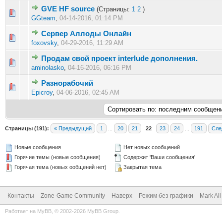
GVE HF source
(Страницы:
1
2
)
0 голос(ов) - 0 из 5 в среднем
1
2
3
4
5
GGteam
,
04-14-2016, 01:14 PM
Сервер Аллоды Онлайн
0 голос(ов) - 0 из 5 в среднем
1
2
3
4
5
foxovsky
,
04-29-2016, 11:29 AM
Продам свой проект interlude дополнения.
0 голос(ов) - 0 из 5 в среднем
1
2
3
4
5
aminolasko
,
04-16-2016, 06:16 PM
Разнорабочий
0 голос(ов) - 0 из 5 в среднем
1
2
3
4
5
Epicroy
,
04-06-2016, 02:45 AM
Страницы (191):
« Предыдущий
1
...
20
21
22
23
24
...
191
Сле
Новые сообщения
Нет новых сообщений
Горячие темы (новые сообщения)
Содержит 'Ваши сообщения'
Горячая тема (новых ообщений нет)
Закрытая тема
Контакты
Zone-Game Community
Наверх
Режим без графики
Mark Al
Работает на
MyBB
, © 2002-2026
MyBB Group
.