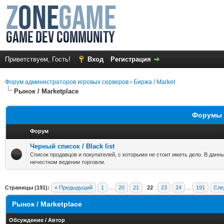
Приветствуем, Гость!
Вход
Регистрация
Форум администраторов игровых серверов
›
Биржа / Market
Рынок / Marketplace
Форумы в
Форум
Черный список / Black list
Список продавцов и покупателей, с которыми не стоит иметь дело. В данн
нечестном ведении торговли.
Страницы (191):
« Предыдущий
1
...
20
21
22
23
24
...
191
Сле
Рынок / Marketplace
Обсуждение
/
Автор