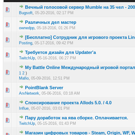
Вечный голосовой сервер Mumble на 35 чел - 200
0 голос(ов) - 0 из 5 в среднем
1
2
3
4
5
Bugsoft
,
05-20-2016, 02:17 PM
Различных дел мастер
0 голос(ов) - 0 из 5 в среднем
1
2
3
4
5
ownedpp
,
05-18-2016, 01:26 PM
[Бесплатно] Сотрудник для игрового проекта Line
0 голос(ов) - 0 из 5 в среднем
1
2
3
4
5
Posting
,
05-17-2016, 09:42 PM
Требуется дизайн для Updater'a
0 голос(ов) - 0 из 5 в среднем
1
2
3
4
5
TwitchUp
,
05-16-2016, 06:27 PM
My Battle Online Международный игровой порта
0 голос(ов) - 0 из 5 в среднем
1
2
3
4
5
1
2
)
Mafio
,
05-09-2016, 12:51 PM
PointBlank Server
0 голос(ов) - 0 из 5 в среднем
1
2
3
4
5
ArxNetwork
,
05-06-2016, 03:18 AM
Спонсирование проекта Allods 5.0. / 4.0
0 голос(ов) - 0 из 5 в среднем
1
2
3
4
5
Influe
,
05-07-2016, 03:01 PM
Пару доработок на ява сборке. Оплачивается.
0 голос(ов) - 0 из 5 в среднем
1
2
3
4
5
TwitchUp
,
05-15-2016, 01:43 PM
Магазин цифровых товаров - Steam, Origin, WF, 