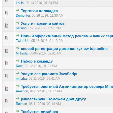
1 голос(ов) - 1 из 5 в среднем
1
2
3
4
5
Louis
,
05-13-2016, 01:54 PM
Торговая площадка
0 голос(ов) - 0 из 5 в среднем
1
2
3
4
5
Dementor
,
03-26-2016, 11:30 AM
Услуги парсинга сайтов
0 голос(ов) - 0 из 5 в среднем
1
2
3
4
5
parsing
,
05-12-2016, 06:57 PM
Новый эффективный метод рекламы ваших сер
0 голос(ов) - 0 из 5 в среднем
1
2
3
4
5
TwitchUp
,
05-13-2016, 01:10 PM
способ регистрации доменов xyz pw top online
0 голос(ов) - 0 из 5 в среднем
1
2
3
4
5
MrTesla
,
05-06-2016, 02:41 AM
Набор в команду
0 голос(ов) - 0 из 5 в среднем
1
2
3
4
5
Rork
,
05-12-2016, 01:22 PM
Услуги специалиста JavaScript
0 голос(ов) - 0 из 5 в среднем
1
2
3
4
5
mr.brba
,
05-11-2016, 09:41 AM
Требуется опытный Администратор сервера Mine
0 голос(ов) - 0 из 5 в среднем
1
2
3
4
5
Arekhon
,
01-07-2016, 11:22 AM
[Инвестирую] Поможем друг другу
0 голос(ов) - 0 из 5 в среднем
1
2
3
4
5
Reiman
,
05-11-2016, 02:14 AM
Требуется дизайнер