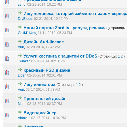
0 голос(ов) - 0 из 5 в среднем
1
2
3
4
5
zend
,
02-21-2014, 10:22 PM
Ищу человека, который займется пиаром сервер
0 голос(ов) - 0 из 5 в среднем
1
2
3
4
5
DryBlood
,
02-21-2014, 10:22 PM
Новый портал Zord.tv - услуги, реклама
(Страницы
0 голос(ов) - 0 из 5 в среднем
1
2
3
4
5
GottM1tUns
,
11-14-2013, 05:23 PM
Дизайн Auri-lineage
2 голос(ов) - 3 из 5 в среднем
1
2
3
4
5
Auri
,
02-20-2014, 12:46 AM
Услуги хостинга с защитой от DDoS
(Страницы:
1
2
)
0 голос(ов) - 0 из 5 в среднем
1
2
3
4
5
Twinker
,
02-18-2014, 02:11 PM
Красивый PSD дизайн
0 голос(ов) - 0 из 5 в среднем
1
2
3
4
5
Lider
,
02-16-2014, 02:01 PM
Ищу инвестора
(Страницы:
1
2
)
0 голос(ов) - 0 из 5 в среднем
1
2
3
4
5
Auri
,
02-17-2014, 01:53 AM
Простенький дизайн
0 голос(ов) - 0 из 5 в среднем
1
2
3
4
5
Main
,
02-13-2014, 02:37 PM
Видеодизайнер
0 голос(ов) - 0 из 5 в среднем
1
2
3
4
5
Atanvar
,
02-17-2014, 10:34 PM