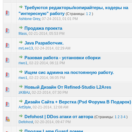
Требуются редакторы/копирайтеры, кодеры на
0 голос(ов) - 0 из 5 в среднем
1
2
3
4
5
"интересную" работу
(Страницы:
1
2
)
Ashtone Grey
,
07-24-2013, 01:01 PM
Продажа проекта
0 голос(ов) - 0 из 5 в среднем
1
2
3
4
5
fifass
,
02-21-2014, 05:53 PM
Java Разработчик.
1 голос(ов) - 1 из 5 в среднем
1
2
3
4
5
mrLee13
,
02-24-2014, 02:29 AM
Разовая работа - установки сборки
0 голос(ов) - 0 из 5 в среднем
1
2
3
4
5
riwo1
,
02-22-2014, 06:11 PM
Ищем сис админа на постоянную работу.
0 голос(ов) - 0 из 5 в среднем
1
2
3
4
5
riwo1
,
02-22-2014, 06:05 PM
Новый Дизайн От Refined-Studio L2Ares
0 голос(ов) - 0 из 5 в среднем
1
2
3
4
5
zKIBAz
,
02-22-2014, 07:30 PM
Дизайн Сайта + Верстка (Psd Форума В Подарок)
0 голос(ов) - 0 из 5 в среднем
1
2
3
4
5
ArtStyle
,
02-21-2014, 12:08 AM
Defohost | DDos атаки от автора
(Страницы:
1
2
3
4
)
2 голос(ов) - 3 из 5 в среднем
1
2
3
4
5
Defohost
,
02-20-2014, 09:47 PM
Продам Lame Guard домен.