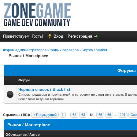
Приветствуем, Гость!
Вход
Регистрация
Форум администраторов игровых серверов
›
Биржа / Market
Рынок / Marketplace
Форумы в
Форум
Черный список / Black list
Список продавцов и покупателей, с которыми не стоит иметь дело. В данн
нечестном ведении торговли.
Страницы (191):
« Предыдущий
1
...
62
63
64
65
66
...
191
Сле
Рынок / Marketplace
Обсуждение
/
Автор