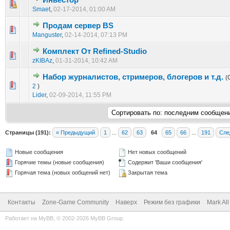
Инвестор
0 голос(ов) - 0 из 5 в среднем
1
2
3
4
5
Smaet
,
02-17-2014, 01:00 AM
Продам сервер BS
0 голос(ов) - 0 из 5 в среднем
1
2
3
4
5
Manguster
,
02-14-2014, 07:13 PM
Комплект От Refined-Studio
0 голос(ов) - 0 из 5 в среднем
1
2
3
4
5
zKIBAz
,
01-31-2014, 10:42 AM
Набор журналистов, стримеров, блогеров и т.д.
(
0 голос(ов) - 0 из 5 в среднем
1
2
3
4
5
2
)
Lider
,
02-09-2014, 11:55 PM
Страницы (191):
« Предыдущий
1
...
62
63
64
65
66
...
191
Сле
Новые сообщения
Нет новых сообщений
Горячие темы (новые сообщения)
Содержит 'Ваши сообщения'
Горячая тема (новых ообщений нет)
Закрытая тема
Контакты
Zone-Game Community
Наверх
Режим без графики
Mark Al
Работает на
MyBB
, © 2002-2026
MyBB Group
.