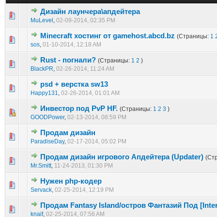
Дизайн лаунчера\апдейтера
0 голос(ов) - 0 из 5 в среднем
1
2
3
4
5
MuLevel
,
02-09-2014, 02:35 PM
Minecraft хостинг от gamehost.abcd.bz
(Страницы:
1
0 голос(ов) - 0 из 5 в среднем
1
2
3
4
5
sos
,
01-10-2014, 12:18 AM
Rust - погнали?
(Страницы:
1
2
)
0 голос(ов) - 0 из 5 в среднем
1
2
3
4
5
BlackPR
,
02-26-2014, 11:24 AM
psd + верстка sw13
0 голос(ов) - 0 из 5 в среднем
1
2
3
4
5
Happy131
,
02-26-2014, 01:01 AM
Инвестор под PvP HF.
(Страницы:
1
2
3
)
0 голос(ов) - 0 из 5 в среднем
1
2
3
4
5
GOODPower
,
02-13-2014, 08:59 PM
Продам дизайн
0 голос(ов) - 0 из 5 в среднем
1
2
3
4
5
ParadiseDay
,
02-17-2014, 05:02 PM
Продам дизайн игрового Апдейтера (Updater)
(Ст
1 голос(ов) - 5 из 5 в среднем
1
2
3
4
5
Mr.Smitt
,
11-24-2013, 01:30 PM
Нужен php-кодер
0 голос(ов) - 0 из 5 в среднем
1
2
3
4
5
Servack
,
02-25-2014, 12:19 PM
Продам Fantasy Island/остров Фантазий Под [Inter
0 голос(ов) - 0 из 5 в среднем
1
2
3
4
5
knaif
,
02-25-2014, 07:56 AM