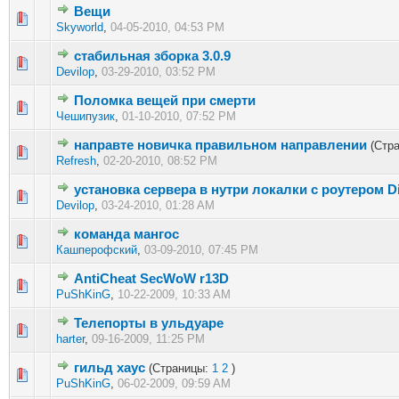
Вещи
1 голос(ов) - 5 из 5 в среднем
1
2
3
4
5
Skyworld
,
04-05-2010, 04:53 PM
стабильная зборка 3.0.9
1 голос(ов) - 5 из 5 в среднем
1
2
3
4
5
Devilop
,
03-29-2010, 03:52 PM
Поломка вещей при смерти
1 голос(ов) - 5 из 5 в среднем
1
2
3
4
5
Чешипузик
,
01-10-2010, 07:52 PM
направте новичка правильном направлении
(Стр
1 голос(ов) - 5 из 5 в среднем
1
2
3
4
5
Refresh
,
02-20-2010, 08:52 PM
установка сервера в нутри локалки с роутером Di
1 голос(ов) - 5 из 5 в среднем
1
2
3
4
5
Devilop
,
03-24-2010, 01:28 AM
команда мангос
1 голос(ов) - 5 из 5 в среднем
1
2
3
4
5
Кашперофский
,
03-09-2010, 07:45 PM
AntiCheat SecWoW r13D
1 голос(ов) - 5 из 5 в среднем
1
2
3
4
5
PuShKinG
,
10-22-2009, 10:33 AM
Телепорты в ульдуаре
1 голос(ов) - 5 из 5 в среднем
1
2
3
4
5
harter
,
09-16-2009, 11:25 PM
гильд хаус
(Страницы:
1
2
)
1 голос(ов) - 5 из 5 в среднем
1
2
3
4
5
PuShKinG
,
06-02-2009, 09:59 AM