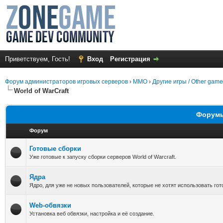
Приветствуем, Гость!
Вход
Регистрация
Форум администраторов игровых серверов
›
MMO
›
Другие игры / Other gam
World of WarCraft
Форумы 
Форум
Готовые сборки
Уже готовые к запуску сборки серверов World of Warcraft.
Ядра
Ядро, для уже не новых пользователей, которые не хотят использовать гот
Web-обвязки
Установка веб обвязки, настройка и её создание.