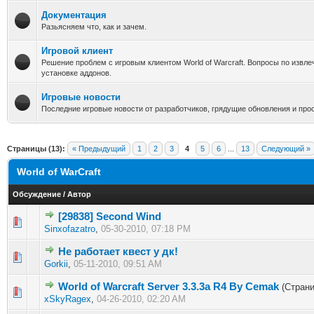
Документация
Разьясняем что, как и зачем.
Игровой клиент
Решение проблем с игровым клиентом World of Warcraft. Вопросы по извле
установке аддонов.
Игровые новости
Последние игровые новости от разработчиков, грядущие обновления и прос
Страницы (13):
« Предыдущий
1
2
3
4
5
6
...
13
Следующий »
World of WarCraft
Обсуждение
/
Автор
[29838] Second Wind
1 голос(ов) - 5 из 5 в среднем
1
2
3
4
5
Sinxofazatro
,
05-30-2010, 07:18 PM
Не работает квест у дк!
1 голос(ов) - 5 из 5 в среднем
1
2
3
4
5
Gorkii
,
05-11-2010, 09:51 AM
World of Warcraft Server 3.3.3a R4 By Cemak
(Стран
1 голос(ов) - 5 из 5 в среднем
1
2
3
4
5
xSkyRagex
,
04-26-2010, 02:20 AM