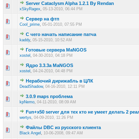
Server Cataclysm Alpha 1.2.1 By Rendan
1 голос(ов) - 5 из 5 в среднем
1
2
3
4
5
xSkyRagex
,
05-13-2010, 06:44 PM
Сервер на фтп
1 голос(ов) - 5 из 5 в среднем
1
2
3
4
5
Cool_prime
,
05-01-2010, 07:55 PM
С чего начать написание патча
1 голос(ов) - 5 из 5 в среднем
1
2
3
4
5
kaddy
,
05-15-2010, 10:52 AM
Готовые сервера MaNGOS
1 голос(ов) - 5 из 5 в среднем
1
2
3
4
5
xostel
,
04-30-2010, 04:18 PM
Ядро 3.3.3a MaNGOS
2 голос(ов) - 5 из 5 в среднем
1
2
3
4
5
xostel
,
04-24-2010, 04:48 PM
Нерабочий дирижабль в ЦЛК
1 голос(ов) - 5 из 5 в среднем
1
2
3
4
5
DeadShadow
,
04-16-2010, 12:11 PM
3.0.9 maps проблема
1 голос(ов) - 5 из 5 в среднем
1
2
3
4
5
kpNemo
,
04-11-2010, 08:09 AM
Fun+x50 server для тех кто не умеет делать 2 ре
1 голос(ов) - 5 из 5 в среднем
1
2
3
4
5
wertys
,
04-09-2010, 11:26 PM
Файлы DBC из русского клиента
1 голос(ов) - 5 из 5 в среднем
1
2
3
4
5
Black Angel
,
10-06-2008, 09:47 AM