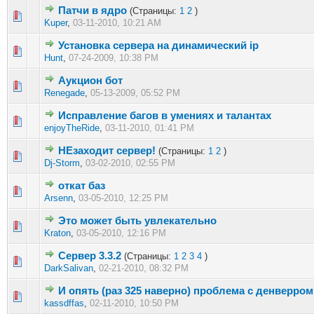
Патчи в ядро
(Страницы:
1
2
)
1 голос(ов) - 5 из 5 в среднем
1
2
3
4
5
Kuper
,
03-11-2010, 10:21 AM
Установка сервера на динамический ip
1 голос(ов) - 5 из 5 в среднем
1
2
3
4
5
Hunt
,
07-24-2009, 10:38 PM
Аукцион бот
1 голос(ов) - 5 из 5 в среднем
1
2
3
4
5
Renegade
,
05-13-2009, 05:52 PM
Исправление багов в умениях и талантах
1 голос(ов) - 5 из 5 в среднем
1
2
3
4
5
enjoyTheRide
,
03-11-2010, 01:41 PM
НЕзаходит сервер!
(Страницы:
1
2
)
1 голос(ов) - 5 из 5 в среднем
1
2
3
4
5
Dj-Storm
,
03-02-2010, 02:55 PM
откат баз
1 голос(ов) - 5 из 5 в среднем
1
2
3
4
5
Arsenn
,
03-05-2010, 12:25 PM
Это может быть увлекательно
1 голос(ов) - 5 из 5 в среднем
1
2
3
4
5
Kraton
,
03-05-2010, 12:16 PM
Сервер 3.3.2
(Страницы:
1
2
3
4
)
1 голос(ов) - 5 из 5 в среднем
1
2
3
4
5
DarkSalivan
,
02-21-2010, 08:32 PM
И опять (раз 325 наверно) проблема с денверром!
1 голос(ов) - 5 из 5 в среднем
1
2
3
4
5
kassdffas
,
02-11-2010, 10:50 PM