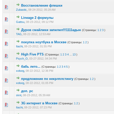
Восстановление флешки
0 голос(ов) - 0 из 5 в среднем
1
2
3
4
5
Zubastic
,
08-24-2012, 05:28 AM
Lineage 2 формулы
0 голос(ов) - 0 из 5 в среднем
1
2
3
4
5
Gattsu
,
08-23-2012, 09:12 PM
Дуров смайлики запилил!!!1111адын
(Страницы:
1
2
3
)
1 голос(ов) - 5 из 5 в среднем
1
2
3
4
5
TAG
,
08-22-2012, 12:53 AM
покупка ноутбука в Москве
(Страницы:
1
2
)
0 голос(ов) - 0 из 5 в среднем
1
2
3
4
5
Itachi
,
08-23-2012, 01:55 PM
High Five PTS
(Страницы:
1
2
3
4
...
13
)
0 голос(ов) - 0 из 5 в среднем
1
2
3
4
5
Psych_O
,
03-27-2012, 04:34 PM
бабь лето...
(Страницы:
1
2
3
4
5
)
0 голос(ов) - 0 из 5 в среднем
1
2
3
4
5
xolseg
,
08-22-2012, 12:36 PM
предложение по некрлплстингу
(Страницы:
1
2
)
0 голос(ов) - 0 из 5 в среднем
1
2
3
4
5
xolseg
,
08-22-2012, 01:05 PM
доп. pc
0 голос(ов) - 0 из 5 в среднем
1
2
3
4
5
sknt
,
08-23-2012, 05:39 AM
3G интернет в Москве
(Страницы:
1
2
)
0 голос(ов) - 0 из 5 в среднем
1
2
3
4
5
Itachi
,
08-22-2012, 07:23 PM