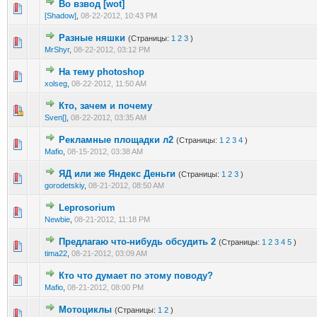
Во взвод [wot]
0 голос(ов) - 0 из 5 в среднем
1
2
3
4
5
[Shadow]
,
08-22-2012, 10:43 PM
Разные няшки
(Страницы:
1
2
3
)
0 голос(ов) - 0 из 5 в среднем
1
2
3
4
5
MrShyr
,
08-22-2012, 03:12 PM
На тему photoshop
0 голос(ов) - 0 из 5 в среднем
1
2
3
4
5
xolseg
,
08-22-2012, 11:50 AM
Кто, зачем и почему
0 голос(ов) - 0 из 5 в среднем
1
2
3
4
5
Sven[]
,
08-22-2012, 03:35 AM
Рекламные площадки л2
(Страницы:
1
2
3
4
)
0 голос(ов) - 0 из 5 в среднем
1
2
3
4
5
Mafio
,
08-15-2012, 03:38 AM
ЯД или же Яндекс Деньги
(Страницы:
1
2
3
)
1 голос(ов) - 5 из 5 в среднем
1
2
3
4
5
gorodetskiy
,
08-21-2012, 08:50 AM
Leprosorium
0 голос(ов) - 0 из 5 в среднем
1
2
3
4
5
Newbie
,
08-21-2012, 11:18 PM
Предлагаю что-нибудь обсудить 2
(Страницы:
1
2
3
4
5
)
0 голос(ов) - 0 из 5 в среднем
1
2
3
4
5
tima22
,
08-21-2012, 03:09 AM
Кто что думает по этому поводу?
0 голос(ов) - 0 из 5 в среднем
1
2
3
4
5
Mafio
,
08-21-2012, 08:00 PM
Мотоциклы
(Страницы:
1
2
)
0 голос(ов) - 0 из 5 в среднем
1
2
3
4
5