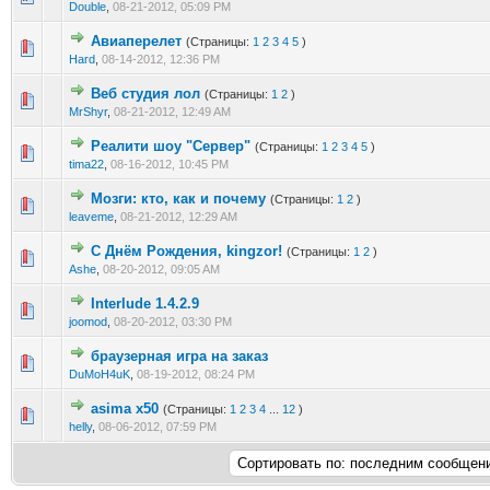
Double
,
08-21-2012, 05:09 PM
Авиаперелет
(Страницы:
1
2
3
4
5
)
0 голос(ов) - 0 из 5 в среднем
1
2
3
4
5
Hard
,
08-14-2012, 12:36 PM
Веб студия лол
(Страницы:
1
2
)
0 голос(ов) - 0 из 5 в среднем
1
2
3
4
5
MrShyr
,
08-21-2012, 12:49 AM
Реалити шоу "Сервер"
(Страницы:
1
2
3
4
5
)
0 голос(ов) - 0 из 5 в среднем
1
2
3
4
5
tima22
,
08-16-2012, 10:45 PM
Мозги: кто, как и почему
(Страницы:
1
2
)
0 голос(ов) - 0 из 5 в среднем
1
2
3
4
5
leaveme
,
08-21-2012, 12:29 AM
C Днём Рождения, kingzor!
(Страницы:
1
2
)
0 голос(ов) - 0 из 5 в среднем
1
2
3
4
5
Ashe
,
08-20-2012, 09:05 AM
Interlude 1.4.2.9
0 голос(ов) - 0 из 5 в среднем
1
2
3
4
5
joomod
,
08-20-2012, 03:30 PM
браузерная игра на заказ
0 голос(ов) - 0 из 5 в среднем
1
2
3
4
5
DuMoH4uK
,
08-19-2012, 08:24 PM
asima x50
(Страницы:
1
2
3
4
...
12
)
0 голос(ов) - 0 из 5 в среднем
1
2
3
4
5
helly
,
08-06-2012, 07:59 PM