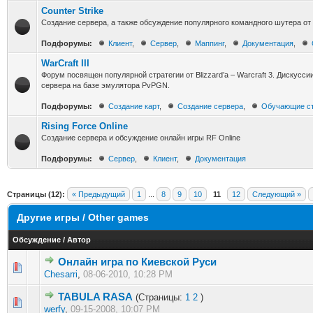
Counter Strike
Создание сервера, а также обсуждение популярного командного шутера от 
Подфорумы:
Клиент
,
Сервер
,
Маппинг
,
Документация
,
WarCraft III
Форум посвящен популярной стратегии от Blizzard’a – Warcraft 3. Дискусси
сервера на базе эмулятора PvPGN.
Подфорумы:
Создание карт
,
Создание сервера
,
Обучающие с
Rising Force Online
Создание сервера и обсуждение онлайн игры RF Online
Подфорумы:
Сервер
,
Клиент
,
Документация
Страницы (12):
« Предыдущий
1
...
8
9
10
11
12
Следующий »
Другие игры / Other games
Обсуждение
/
Автор
Онлайн игра по Киевской Руси
0 голос(ов) - 0 из 5 в среднем
1
2
3
4
5
Chesarri
,
08-06-2010, 10:28 PM
TABULA RASA
(Страницы:
1
2
)
0 голос(ов) - 0 из 5 в среднем
1
2
3
4
5
werfy
,
09-15-2008, 10:07 PM