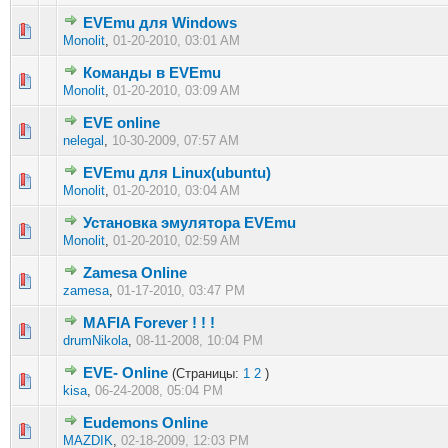
EVEmu для Windows
0 голос(ов) - 0 из 5 в среднем
1
2
3
4
5
Monolit
,
01-20-2010, 03:01 AM
Команды в EVEmu
0 голос(ов) - 0 из 5 в среднем
1
2
3
4
5
Monolit
,
01-20-2010, 03:09 AM
EVE online
0 голос(ов) - 0 из 5 в среднем
1
2
3
4
5
nelegal
,
10-30-2009, 07:57 AM
EVEmu для Linux(ubuntu)
0 голос(ов) - 0 из 5 в среднем
1
2
3
4
5
Monolit
,
01-20-2010, 03:04 AM
Установка эмулятора EVEmu
0 голос(ов) - 0 из 5 в среднем
1
2
3
4
5
Monolit
,
01-20-2010, 02:59 AM
Zamesa Online
0 голос(ов) - 0 из 5 в среднем
1
2
3
4
5
zamesa
,
01-17-2010, 03:47 PM
MAFIA Forever ! ! !
0 голос(ов) - 0 из 5 в среднем
1
2
3
4
5
drumNikola
,
08-11-2008, 10:04 PM
EVE- Online
(Страницы:
1
2
)
0 голос(ов) - 0 из 5 в среднем
1
2
3
4
5
kisa
,
06-24-2008, 05:04 PM
Eudemons Online
0 голос(ов) - 0 из 5 в среднем
1
2
3
4
5
MAZDIK
,
02-18-2009, 12:03 PM