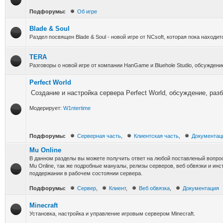
Подфорумы:
Об игре
Blade & Soul
Раздел посвящен Blade & Soul - новой игре от NCsoft, которая пока находит
TERA
Разговоры о новой игре от компании HanGame и Bluehole Studio, обсуждени
Perfect World
Создание и настройка сервера Perfect World, обсуждение, раз
Модерирует:
W1ntertime
Подфорумы:
Серверная часть
,
Клиентская часть
,
Документац
Mu Online
В данном разделы вы можете получить ответ на любой поставленый вопро
Mu Online, так же подробные мануалы, релизы серверов, веб обвязки и ин
поддержании в рабочем состоянии сервера.
Подфорумы:
Сервер
,
Клиент
,
Веб обвязка
,
Документация
Minecraft
Установка, настройка и управление игровым сервером Minecraft.