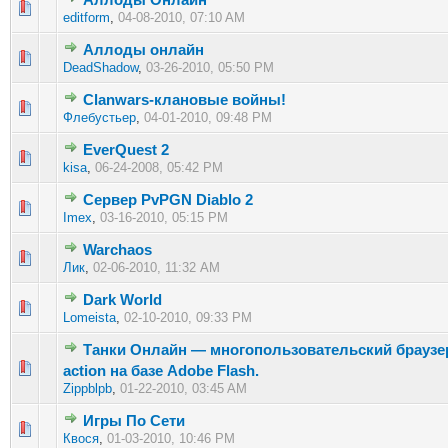
0 голос(ов) - 0 из 5 в среднем
1
2
3
4
5
editform
,
04-08-2010, 07:10 AM
Аллоды онлайн
0 голос(ов) - 0 из 5 в среднем
1
2
3
4
5
DeadShadow
,
03-26-2010, 05:50 PM
Clanwars-клановые войны!
0 голос(ов) - 0 из 5 в среднем
1
2
3
4
5
Флебустьер
,
04-01-2010, 09:48 PM
EverQuest 2
0 голос(ов) - 0 из 5 в среднем
1
2
3
4
5
kisa
,
06-24-2008, 05:42 PM
Сервер PvPGN Diablo 2
0 голос(ов) - 0 из 5 в среднем
1
2
3
4
5
Imex
,
03-16-2010, 05:15 PM
Warchaos
0 голос(ов) - 0 из 5 в среднем
1
2
3
4
5
Лик
,
02-06-2010, 11:32 AM
Dark World
0 голос(ов) - 0 из 5 в среднем
1
2
3
4
5
Lomeista
,
02-10-2010, 09:33 PM
Танки Онлайн — многопользовательский брауз
0 голос(ов) - 0 из 5 в среднем
1
2
3
4
5
action на базе Adobe Flash.
Zippblpb
,
01-22-2010, 03:45 AM
Игры По Сети
0 голос(ов) - 0 из 5 в среднем
1
2
3
4
5
Квося
,
01-03-2010, 10:46 PM