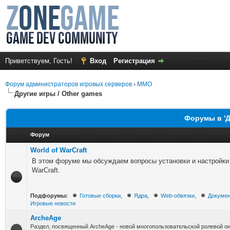
Приветствуем, Гость!
Вход
Регистрация
Форум администраторов игровых серверов
›
MMO
Другие игры / Other games
Форумы в 'Д
Форум
World of WarCraft
В этом форуме мы обсуждаем вопросы установки и настройки 
WarCraft.
Подфорумы:
Готовые сборки
,
Ядра
,
Web-обвязки
,
Докумен
Игровые новости
ArcheAge
Раздел, посвященный ArcheAge - новой многопользовательской ролевой о