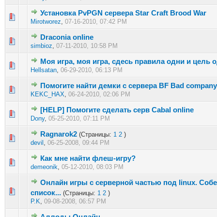
Установка PvPGN сервера Star Craft Brood War
1 голос(ов) - 5 из 5 в среднем
1
2
3
4
5
Mirotworez
,
07-16-2010, 07:42 PM
Draconia online
0 голос(ов) - 0 из 5 в среднем
1
2
3
4
5
simbioz
,
07-11-2010, 10:58 PM
Моя игра, моя игра, сдесь правила одни и цель од
0 голос(ов) - 0 из 5 в среднем
1
2
3
4
5
Hellsatan
,
06-29-2010, 06:13 PM
Помогите найти демки с сервера BF Bad company
0 голос(ов) - 0 из 5 в среднем
1
2
3
4
5
KEKC_HAX
,
06-24-2010, 02:06 PM
[HELP] Помогите сделать серв Cabal online
0 голос(ов) - 0 из 5 в среднем
1
2
3
4
5
Dony
,
05-25-2010, 07:11 PM
Ragnarok2
(Страницы:
1
2
)
0 голос(ов) - 0 из 5 в среднем
1
2
3
4
5
devil
,
06-25-2008, 09:44 PM
Как мне найти флеш-игру?
0 голос(ов) - 0 из 5 в среднем
1
2
3
4
5
demeonik
,
05-12-2010, 08:03 PM
Онлайн игры с серверной частью под linux. Соб
0 голос(ов) - 0 из 5 в среднем
1
2
3
4
5
список...
(Страницы:
1
2
)
P.K
,
09-08-2008, 06:57 PM
Аллоды Онлайн