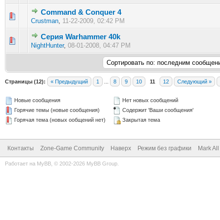
Command & Conquer 4
0 голос(ов) - 0 из 5 в среднем
1
2
3
4
5
Crustman
,
11-22-2009, 02:42 PM
Серия Warhammer 40k
0 голос(ов) - 0 из 5 в среднем
1
2
3
4
5
NightHunter
,
08-01-2008, 04:47 PM
Страницы (12):
« Предыдущий
1
...
8
9
10
11
12
Следующий »
Новые сообщения
Нет новых сообщений
Горячие темы (новые сообщения)
Содержит 'Ваши сообщения'
Горячая тема (новых ообщений нет)
Закрытая тема
Контакты
Zone-Game Community
Наверх
Режим без графики
Mark Al
Работает на
MyBB
, © 2002-2026
MyBB Group
.